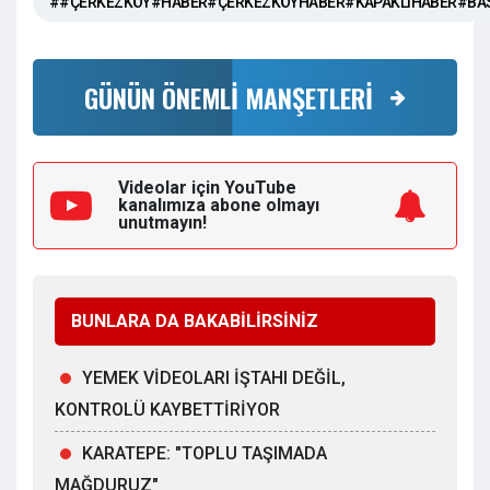
##ÇERKEZKÖY#HABER#ÇERKEZKÖYHABER#KAPAKLIHABER#BA
GÜNÜN ÖNEMLİ MANŞETLERİ
Videolar için YouTube
kanalımıza
abone olmayı
unutmayın!
BUNLARA DA BAKABİLİRSİNİZ
YEMEK VİDEOLARI İŞTAHI DEĞİL,
KONTROLÜ KAYBETTİRİYOR
KARATEPE: "TOPLU TAŞIMADA
MAĞDURUZ"