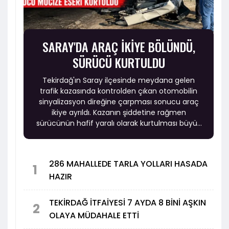
SARAY'DA ARAÇ İKİYE BÖLÜNDÜ,
SÜRÜCÜ KURTULDU
Tekirdağ'ın Saray ilçesinde meydana gelen
trafik kazasında kontrolden çıkan otomobilin
sinyalizasyon direğine çarpması sonucu araç
ikiye ayrıldı. Kazanın şiddetine rağmen
sürücünün hafif yaralı olarak kurtulması büyük
şaşkınlık yarattı.
286 MAHALLEDE TARLA YOLLARI HASADA
1
HAZIR
TEKİRDAĞ İTFAİYESİ 7 AYDA 8 BİNİ AŞKIN
2
OLAYA MÜDAHALE ETTİ