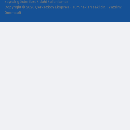
kaynak gösterilerek dahi kullanılamaz.
Copyright © 2026 Çerkezköy Ekspres - Tüm hakları saklıdır. | Yazılım:
Onemsoft