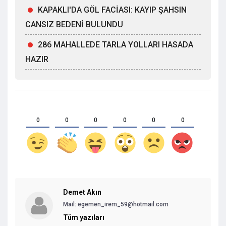
KAPAKLI'DA GÖL FACİASI: KAYIP ŞAHSIN
CANSIZ BEDENİ BULUNDU
286 MAHALLEDE TARLA YOLLARI HASADA
HAZIR
0
0
0
0
0
0
Demet Akın
Mail:
egemen_irem_59@hotmail.com
Tüm yazıları