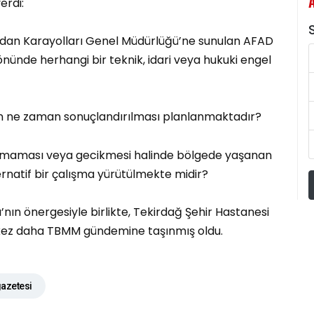
erdi:
S
ından Karayolları Genel Müdürlüğü’ne sunulan AFAD
önünde herhangi bir teknik, idari veya hukuki engel
nin ne zaman sonuçlandırılması planlanmaktadır?
anmaması veya gecikmesi halinde bölgede yaşanan
ernatif bir çalışma yürütülmekte midir?
çı’nın önergesiyle birlikte, Tekirdağ Şehir Hastanesi
r kez daha TBMM gündemine taşınmış oldu.
azetesi