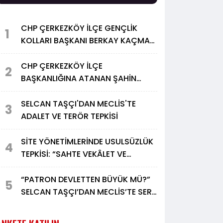
CHP ÇERKEZKÖY İLÇE GENÇLİK
1
KOLLARI BAŞKANI BERKAY KAÇMAZ
İSTİFA ETTİ
CHP ÇERKEZKÖY İLÇE
2
BAŞKANLIĞINA ATANAN ŞAHİN
YILMAZ: "BU BİR ZAFER YA DA
HESAPLAŞMA DEĞİL"
SELCAN TAŞÇI'DAN MECLİS'TE
3
ADALET VE TERÖR TEPKİSİ
SİTE YÖNETİMLERİNDE USULSÜZLÜK
4
TEPKİSİ: “SAHTE VEKÂLET VE
DENETİMSİZ BÜTÇEYE ACİL
DÜZENLEME ŞART”
“PATRON DEVLETTEN BÜYÜK MÜ?”
5
SELCAN TAŞÇI’DAN MECLİS’TE SERT
ÇIKIŞ