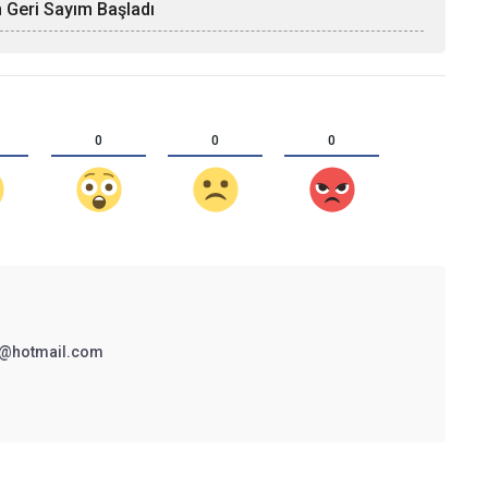
n Geri Sayım Başladı
0
0
0
@hotmail.com