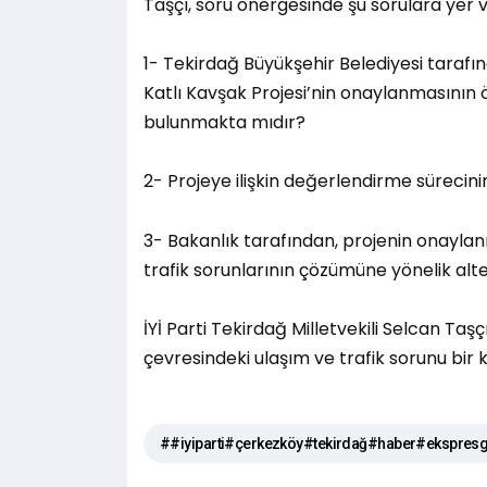
Taşçı, soru önergesinde şu sorulara yer v
1- Tekirdağ Büyükşehir Belediyesi taraf
Katlı Kavşak Projesi’nin onaylanmasının 
bulunmakta mıdır?
2- Projeye ilişkin değerlendirme süreci
3- Bakanlık tarafından, projenin onayl
trafik sorunlarının çözümüne yönelik alt
İYİ Parti Tekirdağ Milletvekili Selcan Taş
çevresindeki ulaşım ve trafik sorunu bi
##iyiparti#çerkezköy#tekirdağ#haber#ekspresg