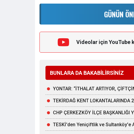
GÜNÜN ÖN
Videolar için YouTube 
BUNLARA DA BAKABİLİRSİNİZ
YONTAR: “İTHALAT ARTIYOR, ÇİFT
TEKİRDAĞ KENT LOKANTALARINDA 25
CHP ÇERKEZKÖY İLÇE BAŞKANLIĞI 
TESKİ'den Yeniçiftlik ve Sultanköy'e A