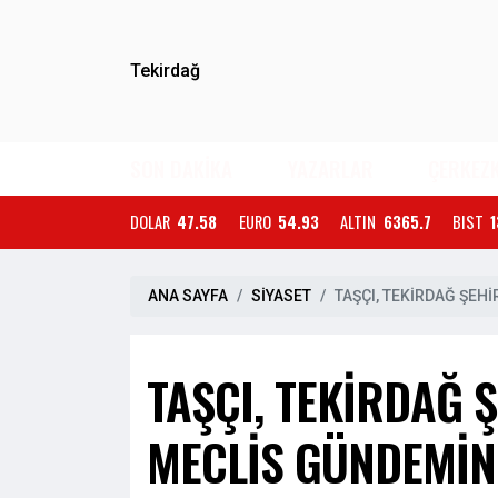
Tekirdağ
SON DAKİKA
YAZARLAR
ÇERKEZ
DOLAR
47.58
EURO
54.93
ALTIN
6365.7
BIST
1
ANA SAYFA
SİYASET
TAŞÇI, TEKİRDAĞ ŞEH
TAŞÇI, TEKİRDAĞ 
MECLİS GÜNDEMİNE