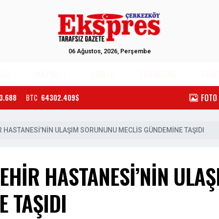
06 Ağustos, 2026, Perşembe
KÖY
KAPAKLI
ÇORLU
TEKİRDAĞ
GÜN
FOTO
3.688
BTC
64302.409$
İR HASTANESİ’NİN ULAŞIM SORUNUNU MECLİS GÜNDEMİNE TAŞIDI
ŞEHİR HASTANESİ’NİN ULA
 TAŞIDI