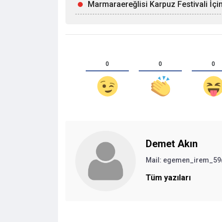
Marmaraereğlisi Karpuz Festivali İçi
0
0
0
Demet Akın
Mail:
egemen_irem_59
Tüm yazıları