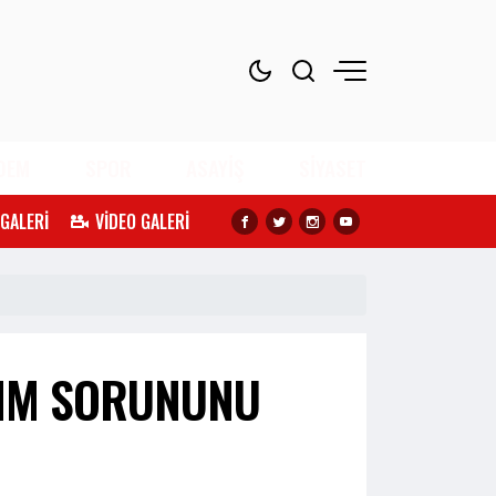
DEM
SPOR
ASAYİŞ
SİYASET
 GALERİ
VİDEO GALERİ
ŞIM SORUNUNU