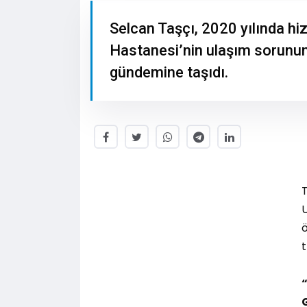
Selcan Taşçı, 2020 yılında hi
Hastanesi’nin ulaşım sorunun
gündemine taşıdı.
T
U
t