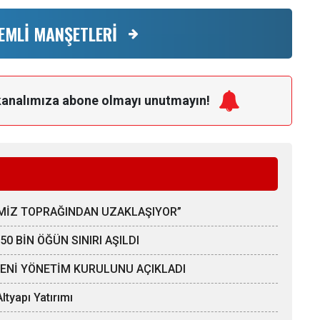
EMLİ MANŞETLERİ
kanalımıza
abone olmayı unutmayın!
ÇİMİZ TOPRAĞINDAN UZAKLAŞIYOR”
0 BİN ÖĞÜN SINIRI AŞILDI
YENİ YÖNETİM KURULUNU AÇIKLADI
ltyapı Yatırımı