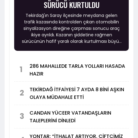
SÜRÜCÜ KURTULDU
Tekirdağ'ın Saray ilçesinde meydana gelen
trafik kazasında kontrolden çıkan otomobilin
sinyalizasyon direğine çarpması sonucu araç
ikiye ayrıldı. Kazanın şiddetine rağmen
sürücünün hafif yaralı olarak kurtulması büyük
şaşkınlık yarattı.
286 MAHALLEDE TARLA YOLLARI HASADA
1
HAZIR
TEKİRDAĞ İTFAİYESİ 7 AYDA 8 BİNİ AŞKIN
2
OLAYA MÜDAHALE ETTİ
CANDAN YÜCEER VATANDAŞLARIN
3
TALEPLERİNİ DİNLEDİ
YONTAR: “İTHALAT ARTIYOR, ÇİFTÇİMİZ