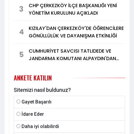
CHP ÇERKEZKÖY İLÇE BAŞKANLIĞI YENİ
3
YÖNETİM KURULUNU AÇIKLADI
KIZILAY'DAN ÇERKEZKÖY'DE ÖĞRENCİLERE
4
GÖNÜLLÜLÜK VE DAYANIŞMA ETKİNLİĞİ
CUMHURİYET SAVCISI TATLIDEDE VE
5
JANDARMA KOMUTANI ALPAYDIN'DAN
TÜRK METAL'E ZİYARET
ANKETE KATILIN
Sitemizi nasıl buldunuz?
Gayet Başarılı
İdare Eder
Daha iyi olabilirdi