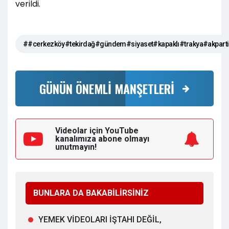
verildi.
##cerkezköy#tekirdağ#gündem#siyaset#kapaklı#trakya#akpar
GÜNÜN ÖNEMLİ MANŞETLERİ
Videolar için YouTube
kanalımıza
abone olmayı
unutmayın!
BUNLARA DA BAKABİLİRSİNİZ
YEMEK VİDEOLARI İŞTAHI DEĞİL,