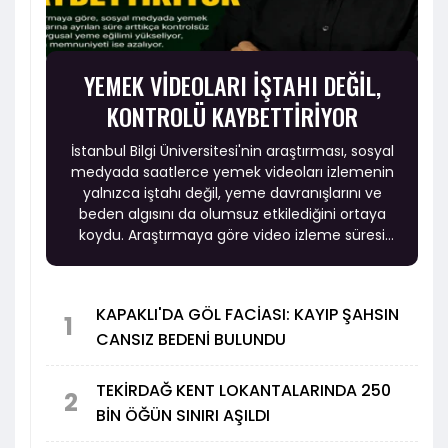
YEMEK VİDEOLARI İŞTAHI DEĞİL,
KONTROLÜ KAYBETTİRİYOR
İstanbul Bilgi Üniversitesi'nin araştırması, sosyal
medyada saatlerce yemek videoları izlemenin
yalnızca iştahı değil, yeme davranışlarını ve
beden algısını da olumsuz etkilediğini ortaya
koydu. Araştırmaya göre video izleme süresi
arttıkça kontrolsüz ve duygusal yeme eğilimi
yükselirken, beden memnuniyeti ise azalıyor.
KAPAKLI'DA GÖL FACİASI: KAYIP ŞAHSIN
1
CANSIZ BEDENİ BULUNDU
TEKİRDAĞ KENT LOKANTALARINDA 250
2
BİN ÖĞÜN SINIRI AŞILDI