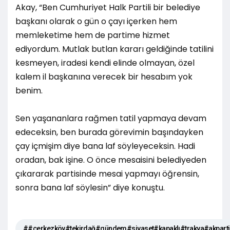
Akay, “Ben Cumhuriyet Halk Partili bir belediye
başkanı olarak o gün o çayı içerken hem
memleketime hem de partime hizmet
ediyordum. Mutlak butlan kararı geldiğinde tatilini
kesmeyen, iradesi kendi elinde olmayan, özel
kalem il başkanına verecek bir hesabım yok
benim.
Sen yaşananlara rağmen tatil yapmaya devam
edeceksin, ben burada görevimin başındayken
çay içmişim diye bana laf söyleyeceksin. Hadi
oradan, bak işine. O önce mesaisini belediyeden
çıkararak partisinde mesai yapmayı öğrensin,
sonra bana laf söylesin” diye konuştu.
##cerkezköy#tekirdağ#gündem#siyaset#kapaklı#trakya#akpar