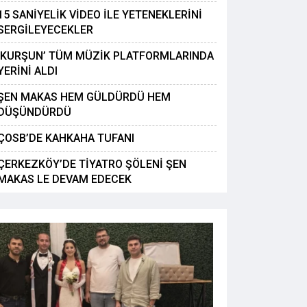
15 SANİYELİK VİDEO İLE YETENEKLERİNİ
SERGİLEYECEKLER
‘KURŞUN’ TÜM MÜZİK PLATFORMLARINDA
YERİNİ ALDI
ŞEN MAKAS HEM GÜLDÜRDÜ HEM
ORKMAZ VE KANAL AİLELERİ
DÜŞÜNDÜRDÜ
GÜNÜ
ÇOSB’DE KAHKAHA TUFANI
ÇERKEZKÖY’DE TİYATRO ŞÖLENİ ŞEN
MAKAS LE DEVAM EDECEK