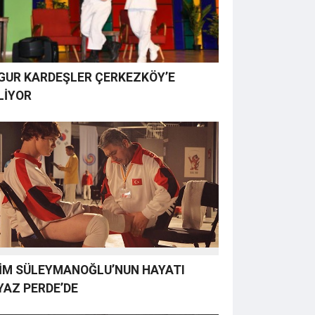
GUR KARDEŞLER ÇERKEZKÖY’E
LİYOR
İM SÜLEYMANOĞLU’NUN HAYATI
YAZ PERDE’DE