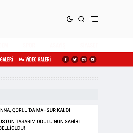
DEM
SPOR
ASAYİŞ
SİYASET
 GALERİ
VİDEO GALERİ
İNNA, ÇORLU’DA MAHSUR KALDI
ÜSTÜN TASARIM ÖDÜLÜ’NÜN SAHİBİ
BELLİOLDU!