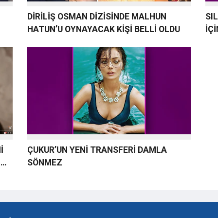
DİRİLİŞ OSMAN DİZİSİNDE MALHUN
SI
HATUN’U OYNAYACAK KİŞİ BELLİ OLDU
İÇ
İ
ÇUKUR’UN YENİ TRANSFERİ DAMLA
İ
SÖNMEZ