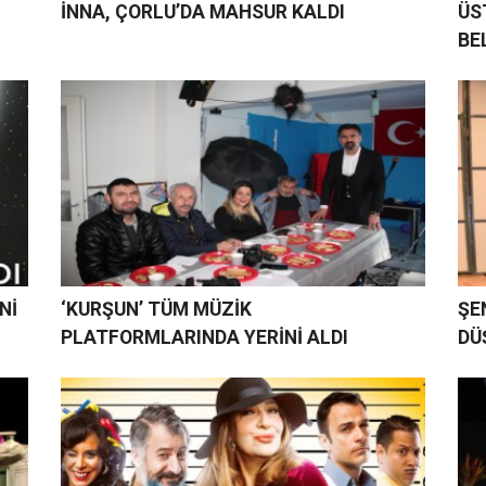
İNNA, ÇORLU’DA MAHSUR KALDI
ÜS
BE
Nİ
‘KURŞUN’ TÜM MÜZİK
ŞE
PLATFORMLARINDA YERİNİ ALDI
DÜ