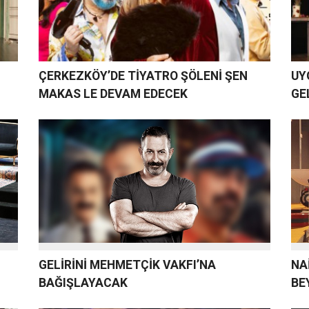
ÇERKEZKÖY’DE TİYATRO ŞÖLENİ ŞEN
UY
MAKAS LE DEVAM EDECEK
GE
GELİRİNİ MEHMETÇİK VAKFI’NA
NA
BAĞIŞLAYACAK
BE