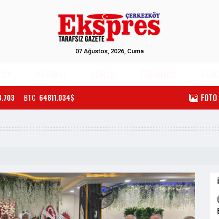
07 Ağustos, 2026, Cuma
KÖY
KAPAKLI
ÇORLU
TEKİRDAĞ
GÜN
FOTO
3.703
BTC
64811.034$