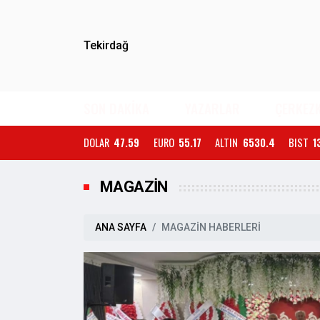
Tekirdağ
SON DAKİKA
YAZARLAR
ÇERKEZ
DOLAR
47.59
EURO
55.17
ALTIN
6530.4
BIST
1
MAGAZİN
ANA SAYFA
MAGAZİN HABERLERİ