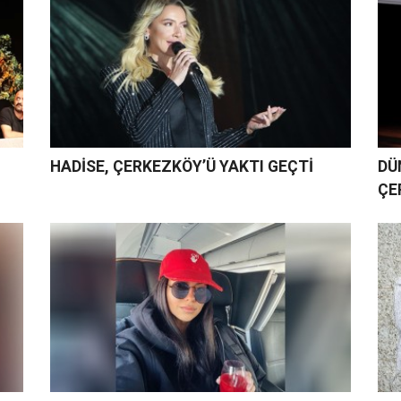
HADİSE, ÇERKEZKÖY’Ü YAKTI GEÇTİ
DÜ
ÇE