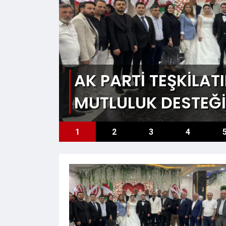
AK PARTİ TEŞKİLA
MUTLULUK DESTEĞİ
YLE
1
2
3
4