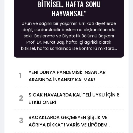
BİTKİSEL, HAFTA SONU
HAYVANSAL"
Uzun ve sağlıklı bir yaşamın sırrı katı diyetlerde
değil, sürdürülebilir beslenme alışkanlıklarında
saklı. Beslenme ve Diyetetik Bölümü Başkanı
Prof. Dr. Murat Baş, hafta içi ağırlıklı olarak
bitkisel, hafta sonlarında ise kontrollü miktarda
hayvansal protein tüketimine dayanan
beslenme modelinin hem uygulanabilir hem de
uzun vadede sağlıklı bir yaşam için etkili bir
YENİ DÜNYA PANDEMİSİ: İNSANLAR
yaklaşım sunduğunu söyledi.
1
ARASINDA İNSANSIZ KALMAK!
SICAK HAVALARDA KALİTELİ UYKU İÇİN 8
2
ETKİLİ ÖNERİ
BACAKLARDA GEÇMEYEN ŞİŞLİK VE
3
AĞRIYA DİKKAT! VARİS VE LİPÖDEM
UYARISI