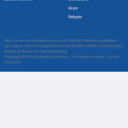
Arşiv
İletişim
https://www.cerkezkoyekspres.com/ internet sitesinde yayınlanan
yazı, haber, video ve fotoğrafların her türlü hakkı saklıdır. İzin alınmadan,
kaynak gösterilerek dahi kullanılamaz.
Copyright © 2026 Çerkezköy Ekspres - Tüm hakları saklıdır. | Yazılım:
Onemsoft