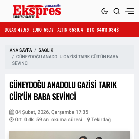
DOLAR
47.59
EURO
55.17
ALTIN
6530.4
BTC
64811.034$
ANA SAYFA
SAĞLIK
GÜNEYDOĞU ANADOLU GAZİSİ TARIK CÜR’ÜN BABA
SEVİNCİ
GÜNEYDOĞU ANADOLU GAZİSİ TARIK
CÜR’ÜN BABA SEVİNCİ
04 Şubat, 2026, Çarşamba 17:35
Ort.
0 dk. 59 sn.
okuma süresi
Tekirdağ