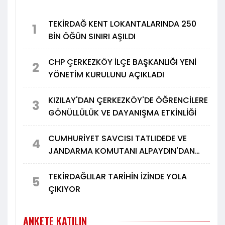
TEKİRDAĞ KENT LOKANTALARINDA 250
1
BİN ÖĞÜN SINIRI AŞILDI
CHP ÇERKEZKÖY İLÇE BAŞKANLIĞI YENİ
2
YÖNETİM KURULUNU AÇIKLADI
KIZILAY'DAN ÇERKEZKÖY'DE ÖĞRENCİLERE
3
GÖNÜLLÜLÜK VE DAYANIŞMA ETKİNLİĞİ
CUMHURİYET SAVCISI TATLIDEDE VE
4
JANDARMA KOMUTANI ALPAYDIN'DAN
TÜRK METAL'E ZİYARET
TEKİRDAĞLILAR TARİHİN İZİNDE YOLA
5
ÇIKIYOR
ANKETE KATILIN