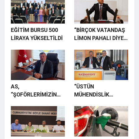
HAZIRLANIYOR
EĞİTİM BURSU 500
“BİRÇOK VATANDAŞ
LİRAYA YÜKSELTİLDİ
LİMON PAHALI DİYE
LİMON SOSU
KULLANIYOR!”
AS,
“ÜSTÜN
“ŞOFÖRLERİMİZİN
MÜHENDİSLİK
DAYANACAK GÜCÜ
TEKNOLOJİSİ İLE EN
KALMADI”
İYİ HİZMETİ
VERİYORUZ”