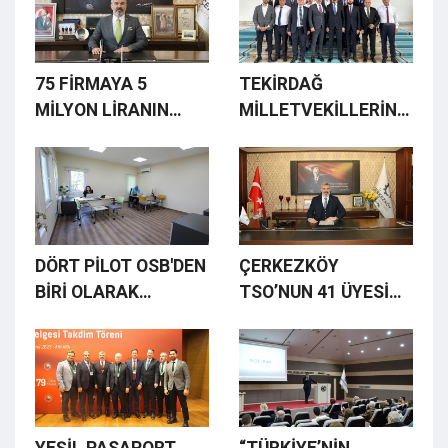
75 FİRMAYA 5
TEKİRDAĞ
MİLYON LİRANIN
MİLLETVEKİLLERİNE
ÜZERİNDE DESTEK
HAYIRLI OLSUN
ZİYARETİ
DÖRT PİLOT OSB'DEN
ÇERKEZKÖY
BİRİ OLARAK
TSO’NUN 41 ÜYESİ
ÇERKEZKÖY'DE
“İHRACATIN
HAYATA GEÇTİ
ŞAMPİYONLARI”
LİSTESİNDE
YEŞİL PASAPORT
“TÜRKİYE’NİN