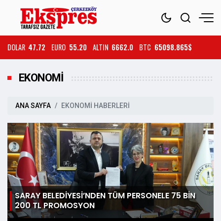
DOLAR
47.72
EURO
55.20
ALTIN
6662.0
BTC
65098.865$
EKONOMİ
ANA SAYFA
EKONOMİ HABERLERİ
SARAY BELEDİYESİ’NDEN TÜM PERSONELE 75 BİN
200 TL PROMOSYON