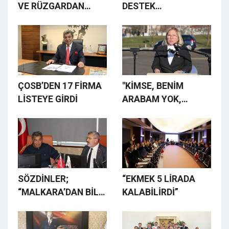
VE RÜZGARDAN
DESTEK
NASIL
SAĞLANACAK
KARŞILARSINIZ?
ÇOSB’DEN 17 FİRMA
"KİMSE, BENİM
LİSTEYE GİRDİ
ARABAM YOK,
ZAMLAR
İLGİLENDİRMİYOR'
DEMESİN"
SÖZDİNLER;
“EKMEK 5 LİRADA
“MALKARA’DAN BİLE
KALABİLİRDİ”
ELEMAN GELİYOR,
İŞÇİ BULAMIYORUZ”