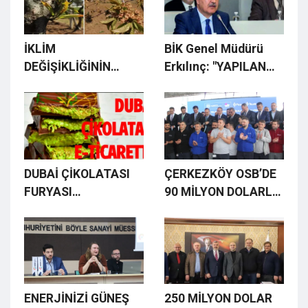
İKLİM
BİK Genel Müdürü
DEĞİŞİKLİĞİNİN
Erkılınç: "YAPILAN
TARIMA ETKİSİ
HER ZAM, İLANLARIN
GİDEREK ARTIYOR
ADET BAZINDA
DÜŞÜŞÜNÜ
ARTIRIYOR"
DUBAİ ÇİKOLATASI
ÇERKEZKÖY OSB’DE
FURYASI
90 MİLYON DOLARLIK
PASTANELERDEN
YATIRIMLA AÇILDI
SONRA E-TİCARETE
DE SIÇRADI
ENERJİNİZİ GÜNEŞ
250 MİLYON DOLAR