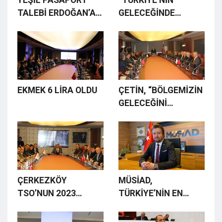
TALEBİ ERDOĞAN’A
GELECEĞİNDE
İLETİLDİ
AFRİKA KITASININ
ÇOK ÖNEMİ VAR”
EKMEK 6 LİRA OLDU
ÇETİN, “BÖLGEMİZİN
GELECEĞİNİ
BİTLİKTE
KURGULAYALIM”
ÇERKEZKÖY
MÜSİAD,
TSO’NUN 2023
TÜRKİYE’NİN EN
TAHMİNİ BÜTÇESİ 25
KAPSAMLI TİCARET
MİLYON
FUARINA