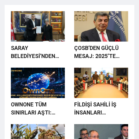
SARAY
ÇOSB’DEN GÜÇLÜ
BELEDİYESİ’NDEN
MESAJ: 2025’TE
TÜM PERSONELE 75
DİJİTAL VE YEŞİL
BİN 200 TL
DÖNÜŞÜM, 2026’DA
PROMOSYON
YÜKSEK KATMA
DEĞERLİ BÜYÜME
OWNONE TÜM
FİLDİŞİ SAHİLİ İŞ
SINIRLARI AŞTI:
İNSANLARI
PLATFORMA
HEYETİNDEN
KATILIM ÇIĞ GİBİ
ÇERKEZKÖY TSO’YA
BÜYÜYOR
ZİYARET