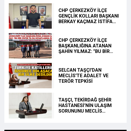
CHP ÇERKEZKÖY İLÇE
GENÇLİK KOLLARI BAŞKANI
BERKAY KAÇMAZ İSTİFA
ETTİ
CHP ÇERKEZKÖY İLÇE
BAŞKANLIĞINA ATANAN
ŞAHİN YILMAZ: "BU BİR
ZAFER YA DA HESAPLAŞMA
DEĞİL"
SELCAN TAŞÇI'DAN
MECLİS'TE ADALET VE
TERÖR TEPKİSİ
TAŞÇI, TEKİRDAĞ ŞEHİR
HASTANESİ’NİN ULAŞIM
SORUNUNU MECLİS
GÜNDEMİNE TAŞIDI