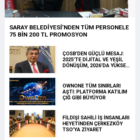
SARAY BELEDİYESİ’NDEN TÜM PERSONELE
75 BİN 200 TL PROMOSYON
ÇOSB’DEN GÜÇLÜ MESAJ:
2025’TE DİJİTAL VE YEŞİL
DÖNÜŞÜM, 2026’DA YÜKSEK
KATMA DEĞERLİ BÜYÜME
OWNONE TÜM SINIRLARI
AŞTI: PLATFORMA KATILIM
ÇIĞ GİBİ BÜYÜYOR
FİLDİŞİ SAHİLİ İŞ İNSANLARI
HEYETİNDEN ÇERKEZKÖY
TSO’YA ZİYARET