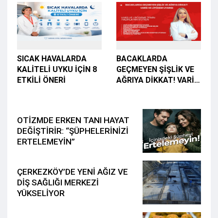
HAFTA SONU
HAYVANSAL"
SICAK HAVALARDA
BACAKLARDA
KALİTELİ UYKU İÇİN 8
GEÇMEYEN ŞİŞLİK VE
ETKİLİ ÖNERİ
AĞRIYA DİKKAT! VARİS
VE LİPÖDEM UYARISI
OTİZMDE ERKEN TANI HAYAT
DEĞİŞTİRİR: “ŞÜPHELERİNİZİ
ERTELEMEYİN”
ÇERKEZKÖY’DE YENİ AĞIZ VE
DİŞ SAĞLIĞI MERKEZİ
YÜKSELİYOR