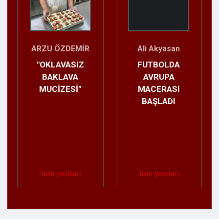
Canan KESER
İsmail İNAN
KABUL OLMAYAN
YORUMSUZ
DUA YOKTUR,
İSTEMEYİ
BİLMEYEN KUL
VARDIR…
Tüm yazıları
Tüm yazıları