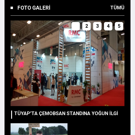
FOTO GALERI
TÜMÜ
1
2
3
4
5
TÜYAP’TA ÇEMOBSAN STANDINA YOĞUN İLGİ
ÇE