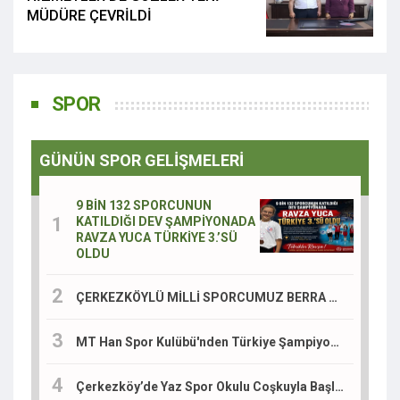
MÜDÜRE ÇEVRİLDİ
SPOR
GÜNÜN SPOR GELİŞMELERİ
9 BİN 132 SPORCUNUN
KATILDIĞI DEV ŞAMPİYONADA
RAVZA YUCA TÜRKİYE 3.’SÜ
OLDU
ÇERKEZKÖYLÜ MİLLİ SPORCUMUZ BERRA BEKÇİ AVRUPA 3.'SÜ OLDU
MT Han Spor Kulübü'nden Türkiye Şampiyonası'nda Büyük Başarı
Çerkezköy’de Yaz Spor Okulu Coşkuyla Başladı: 2 Bin Öğrenci Sporla Buluşuyor