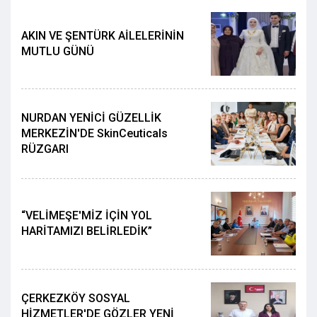
AKIN VE ŞENTÜRK AİLELERİNİN
MUTLU GÜNÜ
NURDAN YENİCİ GÜZELLİK
MERKEZİN'DE SkinCeuticals
RÜZGARI
“VELİMEŞE'MİZ İÇİN YOL
HARİTAMIZI BELİRLEDİK”
ÇERKEZKÖY SOSYAL
HİZMETLER'DE GÖZLER YENİ