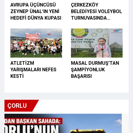
AVRUPA ÜÇÜNCÜSÜ
ÇERKEZKÖY
ZEYNEP ÜNAL’IN YENİ
BELEDİYESİ VOLEYBOL
HEDEFİ DÜNYA KUPASI
TURNUVASINDA
ÇETİNKAYA PREMIUM
FIRTINASI ESTİ
ATLETİZM
MASAL DURMUŞ’TAN
YARIŞMALARI NEFES
ŞAMPİYONLUK
KESTİ
BAŞARISI
ÇORLU