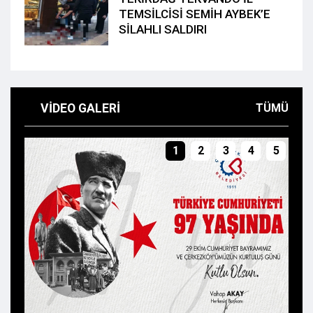
TEMSİLCİSİ SEMİH AYBEK’E
SİLAHLI SALDIRI
VIDEO GALERI
TÜMÜ
1
2
3
4
5