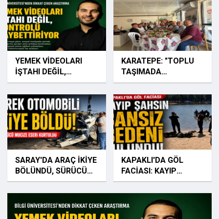
YEMEK VİDEOLARI
KARATEPE: "TOPLU
İŞTAHI DEĞİL,
TAŞIMADA
KONTROLÜ
MAĞDURUZ"
KAYBETTİRİYOR
SARAY'DA ARAÇ İKİYE
KAPAKLI'DA GÖL
BÖLÜNDÜ, SÜRÜCÜ
FACİASI: KAYIP
KURTULDU
ŞAHSIN CANSIZ
BEDENİ BULUNDU