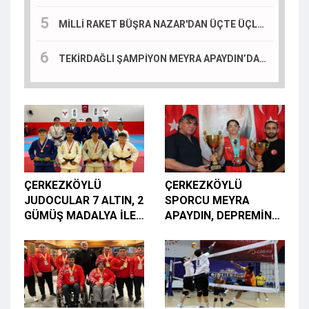
MİLLİ RAKET BÜŞRA NAZAR'DAN ÜÇTE ÜÇLÜK ZAFER
TEKİRDAĞLI ŞAMPİYON MEYRA APAYDIN’DAN VALİ SOYTÜRK’E ZİYARET
ÇERKEZKÖYLÜ
ÇERKEZKÖYLÜ
JUDOCULAR 7 ALTIN, 2
SPORCU MEYRA
GÜMÜŞ MADALYA İLE
APAYDIN, DEPREMİN
YENİ BİR BAŞARIYA
YARALARINI SPORLA
İMZA ATTI
SARDI, HEDEFİ MİLLİ
FORMA