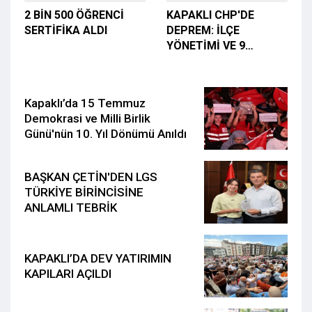
2 BİN 500 ÖĞRENCİ
KAPAKLI CHP'DE
SERTİFİKA ALDI
DEPREM: İLÇE
YÖNETİMİ VE 9
MECLİS ÜYESİ İSTİFA
ETTİ
Kapaklı’da 15 Temmuz
Demokrasi ve Milli Birlik
Günü'nün 10. Yıl Dönümü Anıldı
BAŞKAN ÇETİN'DEN LGS
TÜRKİYE BİRİNCİSİNE
ANLAMLI TEBRİK
KAPAKLI’DA DEV YATIRIMIN
KAPILARI AÇILDI