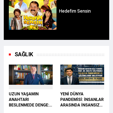
Hedefim Sensin
SAĞLIK
UZUN YAŞAMIN
YENİ DÜNYA
ANAHTARI
PANDEMİSİ: İNSANLAR
BESLENMEDE DENGE:
ARASINDA İNSANSIZ
"HAFTA İÇİ BİTKİSEL,
KALMAK!