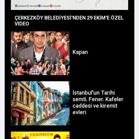
ÇERKEZKÖY BELEDİYESİ'NDEN 29 EKİM'E ÖZEL
7.
VİDEO
Kapan
İstanbul'un Tarihi
semti. Fener. Kafeler
caddesi ve kiremit
evleri