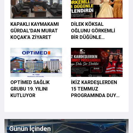
KAPAKLI KAYMAKAMI
DİLEK KÖKSAL
GÜRDAL’DAN MURAT
OĞLUNU GÖRKEMLİ
KOÇAK’A ZİYARET
BİR DÜĞÜNLE
EVLENDİRDİ
OPTİMED SAĞLIK
İKİZ KARDEŞLERDEN
GRUBU 19. YILINI
15 TEMMUZ
KUTLUYOR
PROGRAMINDA DUYGU
DOLU ŞİİR DİNLETİSİ
Günün İçinden