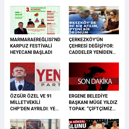
YETİŞİYOR
MARMARAEREĞLİSİ'NDE
ÇERKEZKÖY’ÜN
KARPUZ FESTİVALİ
ÇEHRESİ DEĞİŞİYOR:
HEYECANI BAŞLADI
CADDELER YENİDEN
ŞEKİLLENİYOR
ÖZGÜR ÖZEL VE 91
ERGENE BELEDİYE
MİLLETVEKİLİ
BAŞKANI MÜGE YILDIZ
CHP’DEN AYRILDI: YENİ
TOPAK: “ÇİFTÇİMİZ
PARTİ KURULDU
GÜÇLÜYSE ERGENE
GÜÇLÜDÜR”