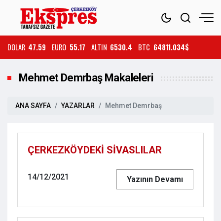
DOLAR
47.59
EURO
55.17
ALTIN
6530.4
BTC
64811.034$
Mehmet Demrbaş Makaleleri
ANA SAYFA
YAZARLAR
Mehmet Demrbaş
ÇERKEZKÖYDEKİ SİVASLILAR
14/12/2021
Yazının Devamı