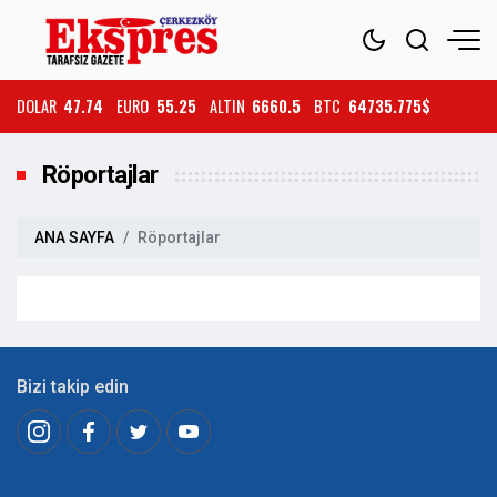
DOLAR
47.74
EURO
55.25
ALTIN
6660.5
BTC
64735.775$
Röportajlar
ANA SAYFA
Röportajlar
Bizi takip edin