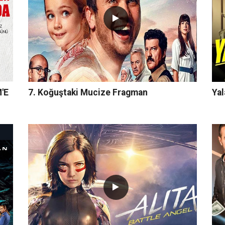
'E
7. Koğuştaki Mucize Fragman
Yal