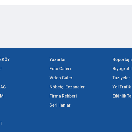
ZKÖY
Yazarlar
Röportajl
LI
Foto Galeri
Biyografil
Video Galeri
Taziyeler
DAĞ
Nöbetçi Eczaneler
Yol Trafi
EM
Firma Rehberi
Etkinlik T
Seri İlanlar
ET