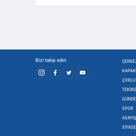
Bizi takip edin
ÇERKE
KAPAK
ÇORLU
TEKİR
GÜND
SPOR
ASAYİŞ
SİYAS