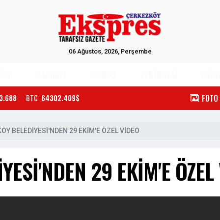
06 Ağustos, 2026, Perşembe
KÖY
KAPAKLI
ÇORLU
TEKİRDAĞ
GÜN
FOTO
3.688
BTC
64302.409$
ÖY BELEDİYESİ'NDEN 29 EKİM'E ÖZEL VİDEO
YESİ'NDEN 29 EKİM'E ÖZEL