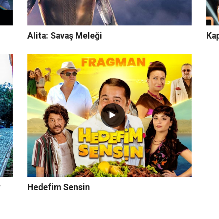
Alita: Savaş Meleği
Ka
r
Hedefim Sensin