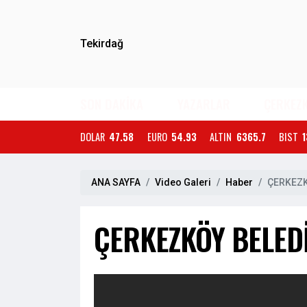
Tekirdağ
SON DAKİKA
YAZARLAR
ÇERKEZ
DOLAR
47.58
EURO
54.93
ALTIN
6365.7
BIST
1
ANA SAYFA
Video Galeri
Haber
ÇERKEZK
ÇERKEZKÖY BELEDİ