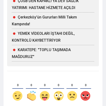
ÇOSB’DEN KAPAKLI’YA DEV SAĞLIK
YATIRIMI: HASTANE HİZMETE AÇILDI
Çerkezköy’ün Gururları Milli Takım
Kampında!
YEMEK VİDEOLARI İŞTAHI DEĞİL,
KONTROLÜ KAYBETTİRİYOR
KARATEPE: "TOPLU TAŞIMADA
MAĞDURUZ"
0
0
0
0
0
0