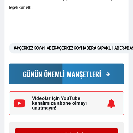
teşekkür etti.
##ÇERKEZKÖY#HABER#ÇERKEZKÖYHABER#KAPAKLIHABER#BA
GÜNÜN ÖNEMLİ MANŞETLERİ
Videolar için YouTube
kanalımıza
abone olmayı
unutmayın!