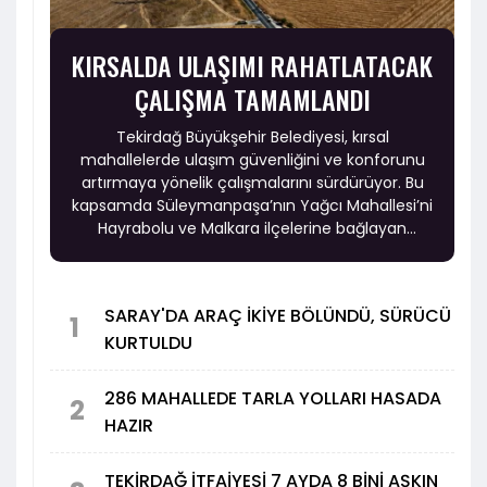
KIRSALDA ULAŞIMI RAHATLATACAK
ÇALIŞMA TAMAMLANDI
Tekirdağ Büyükşehir Belediyesi, kırsal
mahallelerde ulaşım güvenliğini ve konforunu
artırmaya yönelik çalışmalarını sürdürüyor. Bu
kapsamda Süleymanpaşa’nın Yağcı Mahallesi’ni
Hayrabolu ve Malkara ilçelerine bağlayan
güzergâhta yürütülen ikinci etap asfalt
çalışmaları tamamlandı.
SARAY'DA ARAÇ İKİYE BÖLÜNDÜ, SÜRÜCÜ
1
KURTULDU
286 MAHALLEDE TARLA YOLLARI HASADA
2
HAZIR
TEKİRDAĞ İTFAİYESİ 7 AYDA 8 BİNİ AŞKIN