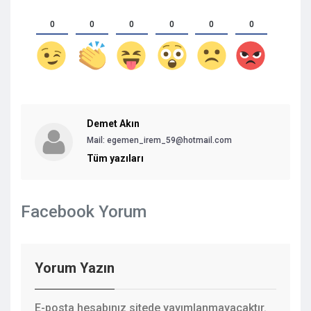
0
0
0
0
0
0
Demet Akın
Mail:
egemen_irem_59@hotmail.com
Tüm yazıları
Facebook Yorum
Yorum Yazın
E-posta hesabınız sitede yayımlanmayacaktır.