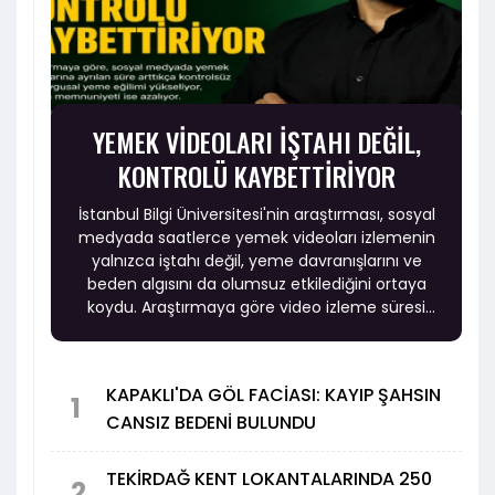
YEMEK VİDEOLARI İŞTAHI DEĞİL,
KONTROLÜ KAYBETTİRİYOR
İstanbul Bilgi Üniversitesi'nin araştırması, sosyal
medyada saatlerce yemek videoları izlemenin
yalnızca iştahı değil, yeme davranışlarını ve
beden algısını da olumsuz etkilediğini ortaya
koydu. Araştırmaya göre video izleme süresi
arttıkça kontrolsüz ve duygusal yeme eğilimi
yükselirken, beden memnuniyeti ise azalıyor.
KAPAKLI'DA GÖL FACİASI: KAYIP ŞAHSIN
1
CANSIZ BEDENİ BULUNDU
TEKİRDAĞ KENT LOKANTALARINDA 250
2