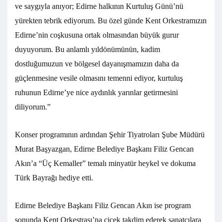
ve saygıyla anıyor; Edirne halkının Kurtuluş Günü’nü
yürekten tebrik ediyorum. Bu özel günde Kent Orkestramızın
Edirne’nin coşkusuna ortak olmasından büyük gurur
duyuyorum. Bu anlamlı yıldönümünün, kadim
dostluğumuzun ve bölgesel dayanışmamızın daha da
güçlenmesine vesile olmasını temenni ediyor, kurtuluş
ruhunun Edirne’ye nice aydınlık yarınlar getirmesini
diliyorum.”
Konser programının ardından Şehir Tiyatroları Şube Müdürü
Murat Başyazgan, Edirne Belediye Başkanı Filiz Gencan
Akın’a “Üç Kemaller” temalı minyatür heykel ve dokuma
Türk Bayrağı hediye etti.
Edirne Belediye Başkanı Filiz Gencan Akın ise program
sonunda Kent Orkestrası’na çiçek takdim ederek sanatçılara