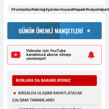
##cerkezköy#tekirdağ#gündem#siyaset#kapaklı#trakya#akpar
GÜNÜN ÖNEMLİ MANŞETLERİ
Videolar için YouTube
kanalımıza
abone olmayı
unutmayın!
BUNLARA DA BAKABİLİRSİNİZ
KIRSALDA ULAŞIMI RAHATLATACAK
ÇALIŞMA TAMAMLANDI