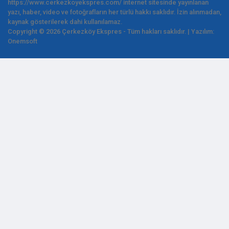
https://www.cerkezkoyekspres.com/ internet sitesinde yayınlanan
yazı, haber, video ve fotoğrafların her türlü hakkı saklıdır. İzin alınmadan,
kaynak gösterilerek dahi kullanılamaz.
Copyright © 2026 Çerkezköy Ekspres - Tüm hakları saklıdır. | Yazılım:
Onemsoft