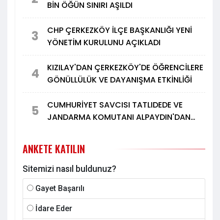
BİN ÖĞÜN SINIRI AŞILDI
CHP ÇERKEZKÖY İLÇE BAŞKANLIĞI YENİ
3
YÖNETİM KURULUNU AÇIKLADI
KIZILAY'DAN ÇERKEZKÖY'DE ÖĞRENCİLERE
4
GÖNÜLLÜLÜK VE DAYANIŞMA ETKİNLİĞİ
CUMHURİYET SAVCISI TATLIDEDE VE
5
JANDARMA KOMUTANI ALPAYDIN'DAN
TÜRK METAL'E ZİYARET
ANKETE KATILIN
Sitemizi nasıl buldunuz?
Gayet Başarılı
İdare Eder