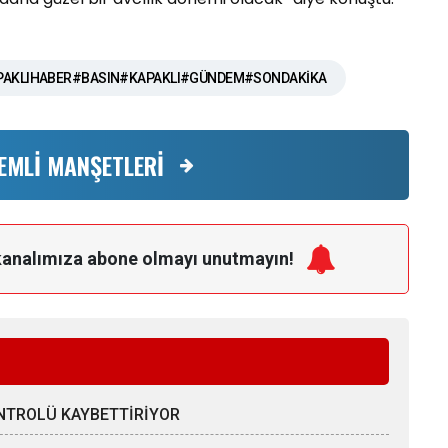
AKLIHABER#BASIN#KAPAKLI#GÜNDEM#SONDAKİKA
EMLİ MANŞETLERİ
kanalımıza
abone olmayı unutmayın!
ONTROLÜ KAYBETTİRİYOR