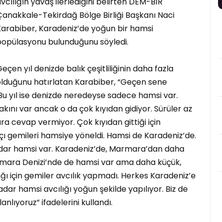
vcılığın yavaş ilerlediğini belirten DEM-BİR
anakkale-Tekirdağ Bölge Birliği Başkanı Naci
Karabiber, Karadeniz’de yoğun bir hamsi
popülasyonu bulunduğunu söyledi.
eçen yıl denizde balık çeşitliliğinin daha fazla
olduğunu hatırlatan Karabiber, “Geçen sene
. Bu yıl ise denizde neredeyse sadece hamsi var.
kını var ancak o da çok kıyıdan gidiyor. Sürüler az
ara cevap vermiyor. Çok kıyıdan gittiği için
çı gemileri hamsiye yöneldi. Hamsi de Karadeniz’de.
dar hamsi var. Karadeniz’de, Marmara’dan daha
rmara Denizi’nde de hamsi var ama daha küçük,
ı için gemiler avcılık yapmadı. Herkes Karadeniz’e
adar hamsi avcılığı yoğun şekilde yapılıyor. Biz de
nlıyoruz” ifadelerini kullandı.