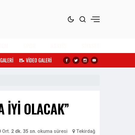
DEM
SPOR
ASAYİŞ
SİYASET
 GALERİ
VİDEO GALERİ
 İYİ OLACAK”
Ort.
2 dk. 35 sn.
okuma süresi
Tekirdağ