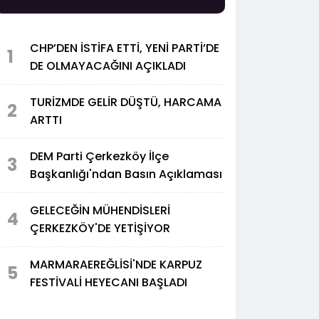
CHP’DEN İSTİFA ETTİ, YENİ PARTİ’DE
1
DE OLMAYACAĞINI AÇIKLADI
TURİZMDE GELİR DÜŞTÜ, HARCAMA
2
ARTTI
DEM Parti Çerkezköy İlçe
3
Başkanlığı'ndan Basın Açıklaması
GELECEĞİN MÜHENDİSLERİ
4
ÇERKEZKÖY'DE YETİŞİYOR
MARMARAEREĞLİSİ'NDE KARPUZ
5
FESTİVALİ HEYECANI BAŞLADI