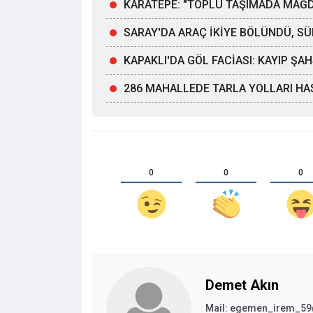
KARATEPE: "TOPLU TAŞIMADA MAĞ
SARAY'DA ARAÇ İKİYE BÖLÜNDÜ, 
KAPAKLI'DA GÖL FACİASI: KAYIP Ş
286 MAHALLEDE TARLA YOLLARI HA
0
0
0
Demet Akın
Mail:
egemen_irem_59