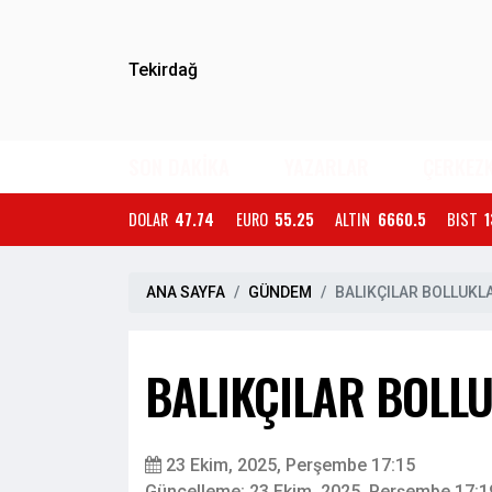
Tekirdağ
SON DAKİKA
YAZARLAR
ÇERKEZ
DOLAR
47.74
EURO
55.25
ALTIN
6660.5
BIST
1
ANA SAYFA
GÜNDEM
BALIKÇILAR BOLLUKLA
BALIKÇILAR BOLLU
23 Ekim, 2025, Perşembe 17:15
Güncelleme: 23 Ekim, 2025, Perşembe 17:1