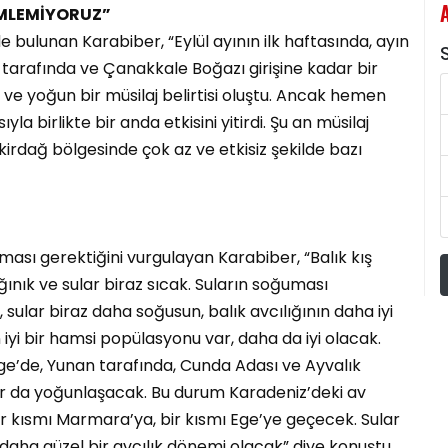
EMLEMİYORUZ”
bulunan Karabiber, “Eylül ayının ilk haftasında, ayın
S
tarafında ve Çanakkale Boğazı girişine kadar bir
ldı ve yoğun bir müsilaj belirtisi oluştu. Ancak hemen
a birlikte bir anda etkisini yitirdi. Şu an müsilaj
rdağ bölgesinde çok az ve etkisiz şekilde bazı
uması gerektiğini vurgulayan Karabiber, “Balık kış
ğınık ve sular biraz sıcak. Suların soğuması
 sular biraz daha soğusun, balık avcılığının daha iyi
 iyi bir hamsi popülasyonu var, daha da iyi olacak.
e’de, Yunan tarafında, Cunda Adası ve Ayvalık
r da yoğunlaşacak. Bu durum Karadeniz’deki av
bir kısmı Marmara’ya, bir kısmı Ege’ye geçecek. Sular
 daha güzel bir avcılık dönemi olacak” diye konuştu.