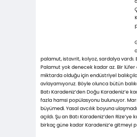
a
Ç
G
palamut, istavrit, kolyoz, sardalya vardı
Palamut yok denecek kadar az. Bir lüfer a
miktarda olduğu için endüstriyel balıkçıl
avlayamıyoruz. Böyle olunca bütün balık
Batı Karadeniz’den Doğu Karadeniz’e ka
fazla hamsi popülasyonu bulunuyor. Ma
büyümedi. Yasal avcılık boyuna ulaşmadığ
açıldı. Şu an Batı Karadeniz’den Rize’ye k
birkaç güne kadar Karadeniz’e gitmeyi pla