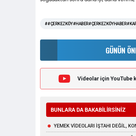
##ÇERKEZKÖY#HABER#ÇERKEZKÖYHABER#KAP
GÜNÜN ÖN
Videolar için YouTube 
BUNLARA DA BAKABİLİRSİNİZ
YEMEK VİDEOLARI İŞTAHI DEĞİL, K