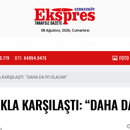
08 Ağustos, 2026, Cumartesi
KÖY
KAPAKLI
ÇORLU
TEKİRDAĞ
GÜN
FOTO
3.779
BTC
64954.947$
 KARŞILAŞTI: “DAHA DA İYİ OLACAK”
KLA KARŞILAŞTI: “DAHA DA
9