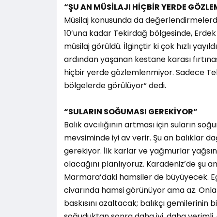
“ŞU AN MÜSİLAJI HİÇBİR YERDE GÖZL
Müsilaj konusunda da değerlendirmelerde 
10’una kadar Tekirdağ bölgesinde, Erdek 
müsilaj görüldü. İlginçtir ki çok hızlı yayı
ardından yaşanan kestane karası fırtınasıyl
hiçbir yerde gözlemlenmiyor. Sadece Teki
bölgelerde görülüyor” dedi.
“SULARIN SOĞUMASI GEREKİYOR”
Balık avcılığının artması için suların soğ
mevsiminde iyi av verir. Şu an balıklar da
gerekiyor. İlk karlar ve yağmurlar yağsın,
olacağını planlıyoruz. Karadeniz’de şu an
Marmara’daki hamsiler de büyüyecek. Eg
civarında hamsi görünüyor ama az. Onla
baskısını azaltacak; balıkçı gemilerinin 
soğuduktan sonra daha iyi, daha verimli,