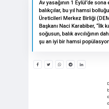
Av yasağının 1 Eylül’de sona 
balıkçılar, bu yıl hamsi bolluğu
Üreticileri Merkez Birliği (D
Başkanı Naci Karabiber, “İlk k
soğusun, balık avcılığının dah
şu an iyi bir hamsi popülasyon
D
b
a
d