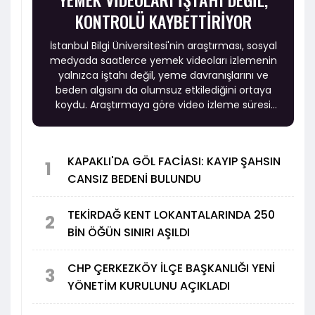
KONTROLÜ KAYBETTİRİYOR
İstanbul Bilgi Üniversitesi'nin araştırması, sosyal
medyada saatlerce yemek videoları izlemenin
yalnızca iştahı değil, yeme davranışlarını ve
beden algısını da olumsuz etkilediğini ortaya
koydu. Araştırmaya göre video izleme süresi
arttıkça kontrolsüz ve duygusal yeme eğilimi
yükselirken, beden memnuniyeti ise azalıyor.
KAPAKLI'DA GÖL FACİASI: KAYIP ŞAHSIN
1
CANSIZ BEDENİ BULUNDU
TEKİRDAĞ KENT LOKANTALARINDA 250
2
BİN ÖĞÜN SINIRI AŞILDI
CHP ÇERKEZKÖY İLÇE BAŞKANLIĞI YENİ
3
YÖNETİM KURULUNU AÇIKLADI