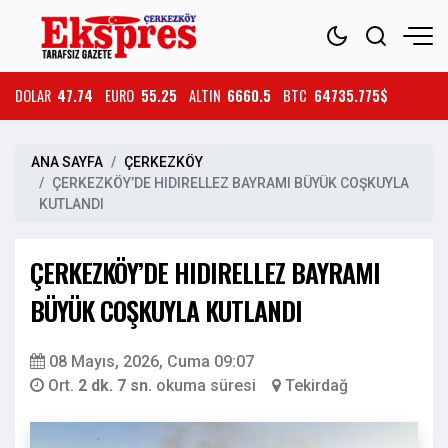
DOLAR
47.74
EURO
55.25
ALTIN
6660.5
BTC
64735.775$
ANA SAYFA
ÇERKEZKÖY
ÇERKEZKÖY’DE HIDIRELLEZ BAYRAMI BÜYÜK COŞKUYLA
KUTLANDI
ÇERKEZKÖY’DE HIDIRELLEZ BAYRAMI
BÜYÜK COŞKUYLA KUTLANDI
08 Mayıs, 2026, Cuma 09:07
Ort.
2 dk. 7 sn.
okuma süresi
Tekirdağ