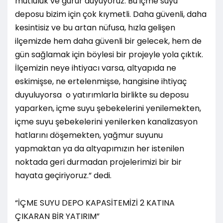
mutluluk ve gurur duyuyoruz. Bu içme suyu
deposu bizim için çok kıymetli. Daha güvenli, daha
kesintisiz ve bu artan nüfusa, hızla gelişen
ilçemizde hem daha güvenli bir gelecek, hem de
gün sağlamak için böylesi bir projeyle yola çıktık.
İlçemizin neye ihtiyacı varsa, altyapıda ne
eskimişse, ne ertelenmişse, hangisine ihtiyaç
duyuluyorsa o yatırımlarla birlikte su deposu
yaparken, içme suyu şebekelerini yenilemekten,
içme suyu şebekelerini yenilerken kanalizasyon
hatlarını döşemekten, yağmur suyunu
yapmaktan ya da altyapımızın her istenilen
noktada geri durmadan projelerimizi bir bir
hayata geçiriyoruz.” dedi.
“İÇME SUYU DEPO KAPASİTEMİZİ 2 KATINA
ÇIKARAN BİR YATIRIM”