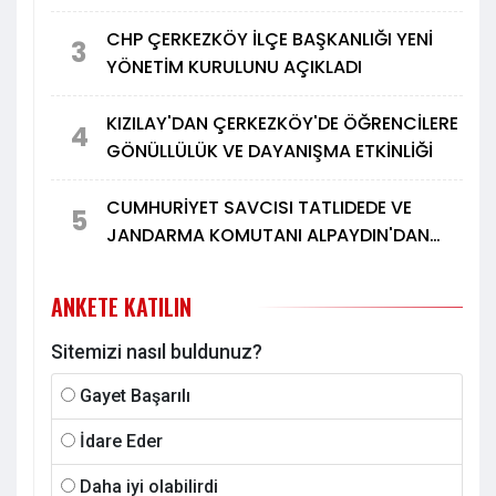
CHP ÇERKEZKÖY İLÇE BAŞKANLIĞI YENİ
3
YÖNETİM KURULUNU AÇIKLADI
KIZILAY'DAN ÇERKEZKÖY'DE ÖĞRENCİLERE
4
GÖNÜLLÜLÜK VE DAYANIŞMA ETKİNLİĞİ
CUMHURİYET SAVCISI TATLIDEDE VE
5
JANDARMA KOMUTANI ALPAYDIN'DAN
TÜRK METAL'E ZİYARET
ANKETE KATILIN
Sitemizi nasıl buldunuz?
Gayet Başarılı
İdare Eder
Daha iyi olabilirdi