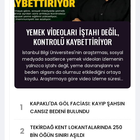
YEMEK VİDEOLARI İŞTAHI DEĞİL,
KONTROLÜ KAYBETTİRİYOR
İstanbul Bilgi Üniversitesi'nin araştırması, sosyal
medyada saatlerce yemek videoları izlemenin
yalnızca iştahı değil, yeme davranışlarını ve
beden algısını da olumsuz etkilediğini ortaya
koydu. Araştırmaya göre video izleme süresi
arttıkça kontrolsüz ve duygusal yeme eğilimi
yükselirken, beden memnuniyeti ise azalıyor.
KAPAKLI'DA GÖL FACİASI: KAYIP ŞAHSIN
1
CANSIZ BEDENİ BULUNDU
TEKİRDAĞ KENT LOKANTALARINDA 250
2
BİN ÖĞÜN SINIRI AŞILDI