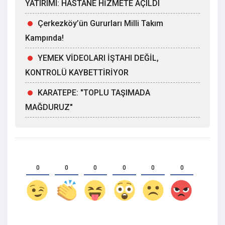
YATIRIMI: HASTANE HİZMETE AÇILDI
Çerkezköy’ün Gururları Milli Takım
Kampında!
YEMEK VİDEOLARI İŞTAHI DEĞİL,
KONTROLÜ KAYBETTİRİYOR
KARATEPE: "TOPLU TAŞIMADA
MAĞDURUZ"
0
0
0
0
0
0