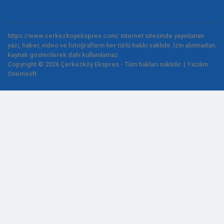
https://www.cerkezkoyekspres.com/ internet sitesinde yayınlanan
yazı, haber, video ve fotoğrafların her türlü hakkı saklıdır. İzin alınmadan,
kaynak gösterilerek dahi kullanılamaz.
Copyright © 2026 Çerkezköy Ekspres - Tüm hakları saklıdır. | Yazılım:
Onemsoft