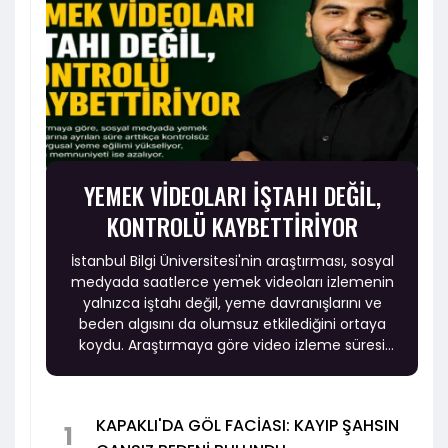
YEMEK VİDEOLARI İŞTAHI DEĞİL,
KONTROLÜ KAYBETTİRİYOR
İstanbul Bilgi Üniversitesi'nin araştırması, sosyal
medyada saatlerce yemek videoları izlemenin
yalnızca iştahı değil, yeme davranışlarını ve
beden algısını da olumsuz etkilediğini ortaya
koydu. Araştırmaya göre video izleme süresi
arttıkça kontrolsüz ve duygusal yeme eğilimi
yükselirken, beden memnuniyeti ise azalıyor.
KAPAKLI'DA GÖL FACİASI: KAYIP ŞAHSIN
1