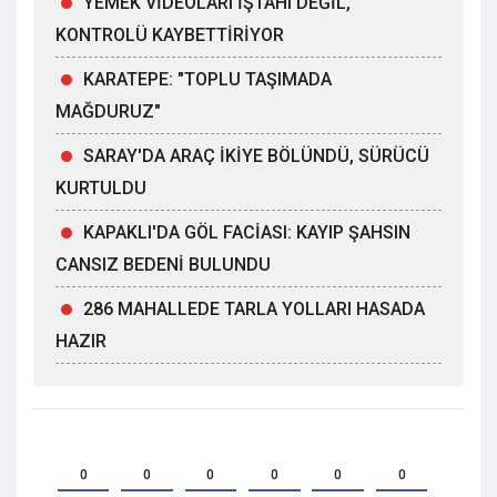
YEMEK VİDEOLARI İŞTAHI DEĞİL,
KONTROLÜ KAYBETTİRİYOR
KARATEPE: "TOPLU TAŞIMADA
MAĞDURUZ"
SARAY'DA ARAÇ İKİYE BÖLÜNDÜ, SÜRÜCÜ
KURTULDU
KAPAKLI'DA GÖL FACİASI: KAYIP ŞAHSIN
CANSIZ BEDENİ BULUNDU
286 MAHALLEDE TARLA YOLLARI HASADA
HAZIR
0
0
0
0
0
0