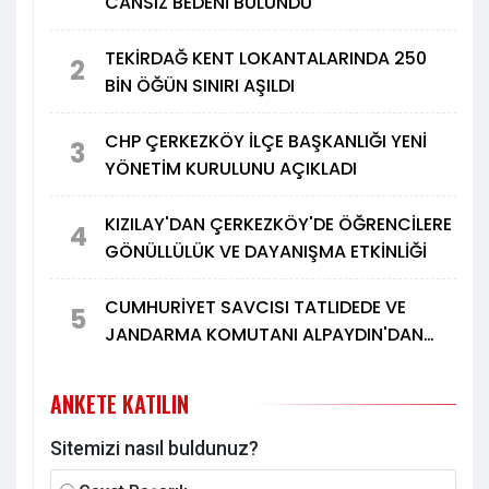
CANSIZ BEDENİ BULUNDU
TEKİRDAĞ KENT LOKANTALARINDA 250
2
BİN ÖĞÜN SINIRI AŞILDI
CHP ÇERKEZKÖY İLÇE BAŞKANLIĞI YENİ
3
YÖNETİM KURULUNU AÇIKLADI
KIZILAY'DAN ÇERKEZKÖY'DE ÖĞRENCİLERE
4
GÖNÜLLÜLÜK VE DAYANIŞMA ETKİNLİĞİ
CUMHURİYET SAVCISI TATLIDEDE VE
5
JANDARMA KOMUTANI ALPAYDIN'DAN
TÜRK METAL'E ZİYARET
ANKETE KATILIN
Sitemizi nasıl buldunuz?