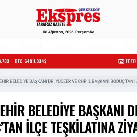
06 Ağustos, 2026, Perşembe
KÖY
KAPAKLI
ÇORLU
TEKİRDAĞ
GÜN
FOTO
3.703
BTC
64811.034$
HİR BELEDİYE BAŞKANI DR. YÜCEER VE CHP İL BAŞKANI BODUÇ’TAN İ
HİR BELEDİYE BAŞKANI D
TAN İLÇE TEŞKİLATINA ZİY