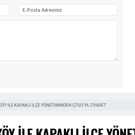
KÖY İLE KAPAKLI İLÇE YÖNETİMİNDEN ÇTSO’YA ZİYARET
KÖY İLE KAPAKLI İLÇE YÖN