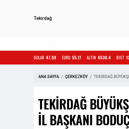
Tekirdağ
SON DAKİKA
YAZARLAR
ÇERKEZ
DOLAR
47.59
EURO
55.17
ALTIN
6530.4
BIST
1
ANA SAYFA
ÇERKEZKÖY
TEKİRDAĞ BÜYÜKŞE
TEKİRDAĞ BÜYÜKŞE
İL BAŞKANI BODUÇ’