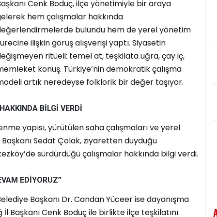
aşkanı Cenk Boduç, ilçe yönetimiyle bir araya
gelerek hem çalışmalar hakkında
değerlendirmelerde bulundu hem de yerel yönetim
ürecine ilişkin görüş alışverişi yaptı. Siyasetin
eğişmeyen ritüeli: temel at, teşkilata uğra, çay iç,
memleket konuş. Türkiye’nin demokratik çalışma
odeli artık neredeyse folklorik bir değer taşıyor.
HAKKINDA BİLGİ VERDİ
enme yapısı, yürütülen saha çalışmaları ve yerel
lçe Başkanı Sedat Çolak, ziyaretten duyduğu
ezköy’de sürdürdüğü çalışmalar hakkında bilgi verdi.
DEVAM EDİYORUZ”
Belediye Başkanı Dr. Candan Yüceer ise dayanışma
İl Başkanı Cenk Boduç ile birlikte ilçe teşkilatını