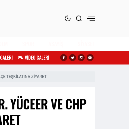
DEM
SPOR
ASAYİŞ
SİYASET
 GALERİ
VİDEO GALERİ
LÇE TEŞKİLATINA ZİYARET
R. YÜCEER VE CHP
ARET