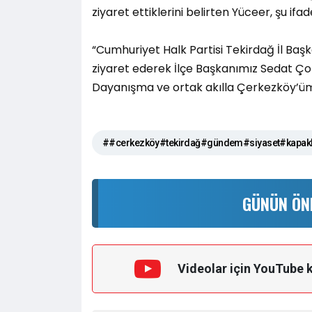
ziyaret ettiklerini belirten Yüceer, şu ifade
“Cumhuriyet Halk Partisi Tekirdağ İl Baş
ziyaret ederek İlçe Başkanımız Sedat Çol
Dayanışma ve ortak akılla Çerkezköy’üm
##cerkezköy#tekirdağ#gündem#siyaset#kapakl
GÜNÜN ÖN
Videolar için YouTube 