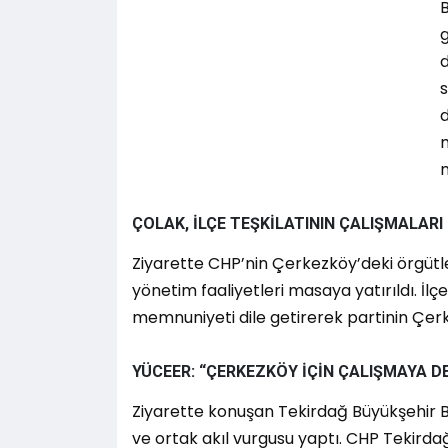
B
s
d
m
ÇOLAK, İLÇE TEŞKİLATININ ÇALIŞMALARI 
Ziyarette CHP’nin Çerkezköy’deki örgütl
yönetim faaliyetleri masaya yatırıldı. İ
memnuniyeti dile getirerek partinin Çerk
YÜCEER: “ÇERKEZKÖY İÇİN ÇALIŞMAYA 
Ziyarette konuşan Tekirdağ Büyükşehir 
ve ortak akıl vurgusu yaptı. CHP Tekirdağ 