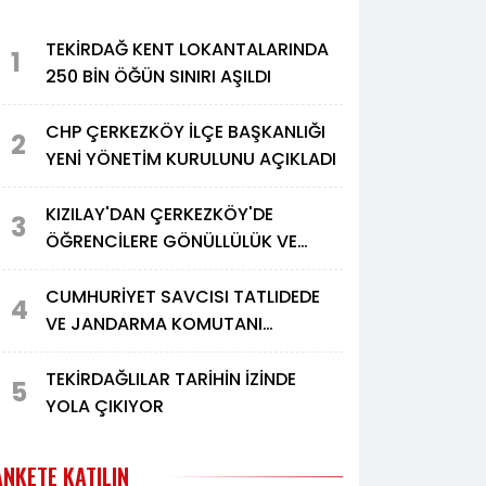
TEKİRDAĞ KENT LOKANTALARINDA
1
250 BİN ÖĞÜN SINIRI AŞILDI
CHP ÇERKEZKÖY İLÇE BAŞKANLIĞI
2
YENİ YÖNETİM KURULUNU AÇIKLADI
KIZILAY'DAN ÇERKEZKÖY'DE
3
ÖĞRENCİLERE GÖNÜLLÜLÜK VE
DAYANIŞMA ETKİNLİĞİ
CUMHURİYET SAVCISI TATLIDEDE
4
VE JANDARMA KOMUTANI
ALPAYDIN'DAN TÜRK METAL'E
ZİYARET
TEKİRDAĞLILAR TARİHİN İZİNDE
5
YOLA ÇIKIYOR
ANKETE KATILIN