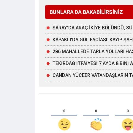
BUNLARA DA BAKABİLİRSİNİZ
SARAY'DA ARAÇ İKİYE BÖLÜNDÜ, 
KAPAKLI'DA GÖL FACİASI: KAYIP Ş
286 MAHALLEDE TARLA YOLLARI HA
TEKİRDAĞ İTFAİYESİ 7 AYDA 8 BİNİ
CANDAN YÜCEER VATANDAŞLARIN TA
0
0
0