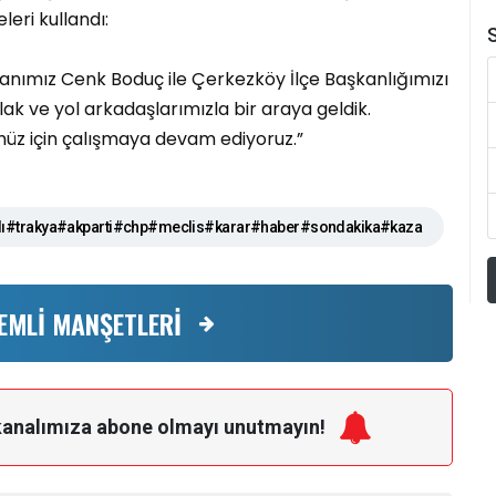
leri kullandı:
S
kanımız Cenk Boduç ile Çerkezköy İlçe Başkanlığımızı
ak ve yol arkadaşlarımızla bir araya geldik.
üz için çalışmaya devam ediyoruz.”
ı#trakya#akparti#chp#meclis#karar#haber#sondakika#kaza
EMLİ MANŞETLERİ
kanalımıza
abone olmayı unutmayın!