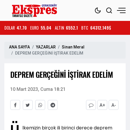
DOLAR
47.70
EURO
55.04
ALTIN
6552.1
BTC
64312.149$
ANA SAYFA
YAZARLAR
Sinan Meral
DEPREM GERÇEĞİNİ İŞTİRAK EDELİM
DEPREM GERÇEĞİNİ İŞTİRAK EDELİM
10 Mart 2023, Cuma 18:21
A+
A-
lkemizin birçok ili birinci derece deprem