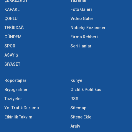
ÇERKEZKÖY
Yazarlar
KAPAKLI
Foto Galeri
ÇORLU
Video Galeri
TEKİRDAĞ
Nöbetçi Eczaneler
GÜNDEM
Firma Rehberi
SPOR
Seri İlanlar
ASAYİŞ
SİYASET
Röportajlar
Künye
Biyografiler
Gizlilik Politikası
Taziyeler
RSS
Yol Trafik Durumu
Sitemap
Etkinlik Takvimi
Sitene Ekle
Arşiv